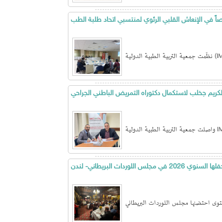
صّصاً في الإنعاش القلبي الرئوي لمنتسبي اتحاد طلبة الطب
الكريم جخلب لاستكمال دكتوراه التمريض الباطني الجراحي
للوردات البريطاني- لندن
توى احتضنها مجلس اللوردات البريطاني