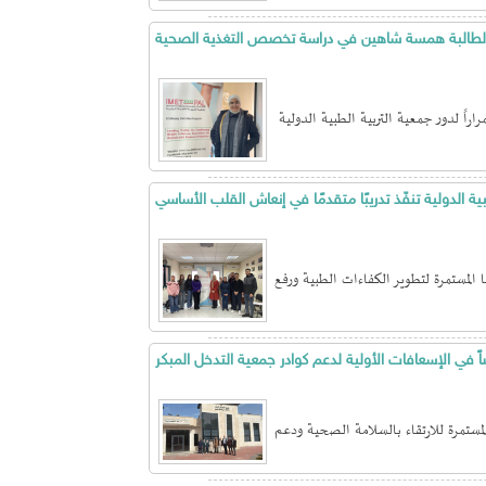
م الطالبة همسة شاهين في دراسة تخصص التغذية الصحية
 المستمرة لتطوير الكفاءات الطبية ورفع
اً في الإسعافات الأولية لدعم كوادر جمعية التدخل المبكر
ستمرة للارتقاء بالسلامة الصحية ودعم