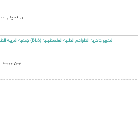
في خطوة تهدف إل
جمعية التربية الطبية الدولية تنفّذ تدريبًا متقدمًا في إنعاش القلب الأساسي (BLS) لتعزيز جاهزية الطواقم الطبية الفلسطينية
ضمن جهودها ال