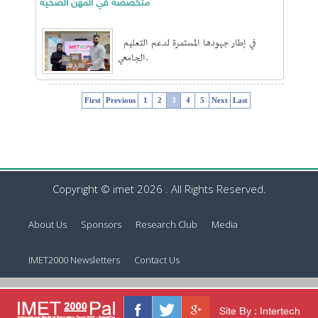
متخصصة في المهن الصحية
في إطار جهودها المستمرة لدعم التعليم
الجامعي،
First
Previous
1
2
3
4
5
Next
Last
Copyright © imet 2026 . All Rights Reserved.
About Us
Sponsors
Research Club
Media
IMET2000 Newsletters
Contact Us
Site By : Intertech