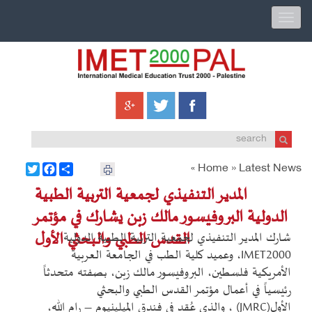
Toggle
navigation
Twitter
Facebook
Share
Home »
Latest News
»
المدير التنفيذي لجمعية التربية الطبية
الدولية البروفيسور مالك زبن يشارك في مؤتمر
القدس الطبي والبحثي الأول
شارك المدير التنفيذي لجمعية التربية الطبية الدولية
IMET2000
، وعميد كلية الطب في الجامعة العربية
الأمريكية فلسطين، البروفيسور مالك زبن، بصفته متحدثاً
رئيسياً في أعمال مؤتمر القدس الطبي والبحثي
الأول
(JMRC)
، والذي عُقد في فندق الميلينيوم – رام الله،